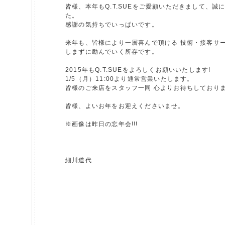
皆様、本年もQ.T.SUEをご愛顧いただきまして、誠
た。
感謝の気持ちでいっぱいです。
来年も、皆様により一層喜んで頂ける 技術・接客サ
しまずに励んでいく所存です。
2015年もQ.T.SUEをよろしくお願いいたします!
1/5（月）11:00より通常営業いたします。
皆様のご来店をスタッフ一同 心よりお待ちしており
皆様、よいお年をお迎えくださいませ。
※画像は昨日の忘年会!!!
細川道代