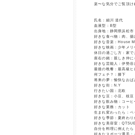
楽〜な気分でご覧頂け
氏名：細川 道代
血液型：B型
出身地：静岡県浜松市
好きな食べ物：肉、揚
好きな音楽：House Mu
好きな映画：少年メリ
休日の過ごし方：家で
座右の銘：親しき仲に
好きな芸能人：伊勢谷
最後の晩餐：最高級ヒ
何フェチ？：膝下
将来の夢：愉快なおば
好きな街：N.Y
行きたい国：北欧
好きな豆：小豆、枝豆
好きな飲み物：コーヒ
好きな業務：カット
生まれ変わったら：ペ
好きな季節：夏終わり
好きな美容室：QTSU
自分を料理に例えたら
好きなスポーツ選手：