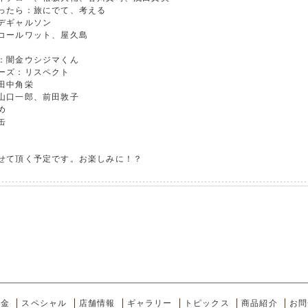
ったら：旅にでて、考える
デギャルソン
コールワット、屋久島
：闇金ウシジマくん
ーズ：リスペクト
田中角栄
山口一郎、前田敦子
め
缶
せて頂く予定です。お楽しみに！？
料金
スペシャル
店舗情報
ギャラリー
トピックス
商品紹介
お問