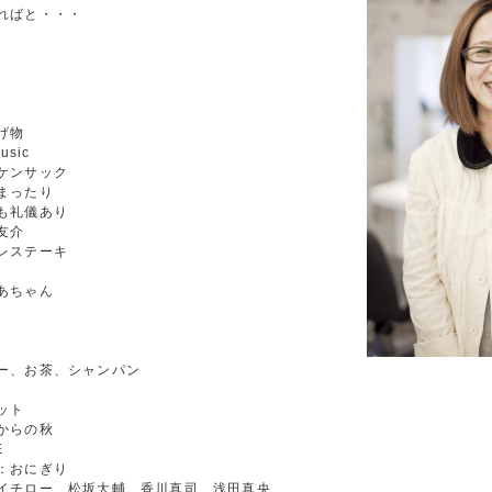
ればと・・・
げ物
sic
ケンサック
まったり
も礼儀あり
友介
レステーキ
あちゃん
ー、お茶、シャンパン
ット
からの秋
E
：おにぎり
イチロー、松坂大輔、香川真司、浅田真央