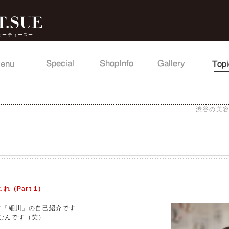
ューティースー
渋谷の美容
れ（Part 1）
ッフ『細川』の自己紹介です
なんです（笑）